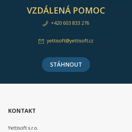
VZDÁLENÁ POMOC
+420 603 833 276
yettisoft@yettisoft.cz
STÁHNOUT
KONTAKT
Yettisoft s.r.o.