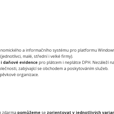
onomického a informačního systému pro platformu Windows.
ednotlivci, malé, střední i velké firmy).
 i
daňové evidence
pro plátcem i neplátce DPH. Nezáleží na
olečnosti, zabývající se obchodem a poskytováním služeb.
spěvkové organizace.
m zdarma
pomůžeme
se
zorientovat v jednotlivých vari