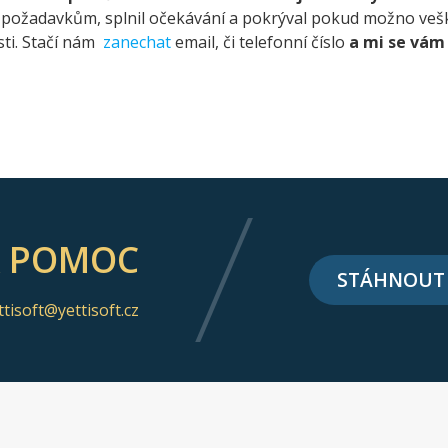
požadavkům, splnil očekávání a pokrýval pokud možno vešk
ti. Stačí nám
zanechat
email, či telefonní číslo
a mi se vá
Á POMOC
STÁHNOUT
ttisoft@yettisoft.cz