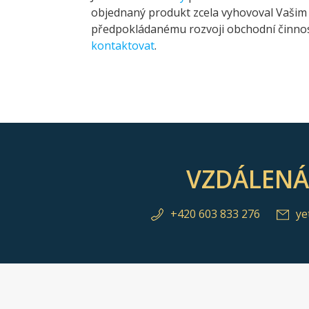
objednaný produkt zcela vyhovoval Vašim 
předpokládanému rozvoji obchodní činnos
kontaktovat
.
VZDÁLEN
+420 603 833 276
ye