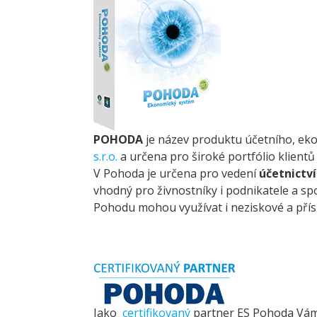
POHODA
je název produktu účetního, ek
s.r.o.
a určena pro široké portfólio klientů (j
V Pohoda je určena pro vedení
účetnictví
vhodný pro živnostníky i podnikatele a sp
Pohodu mohou využívat i neziskové a pří
Jako
certifikovaný
partner ES Pohoda Vá