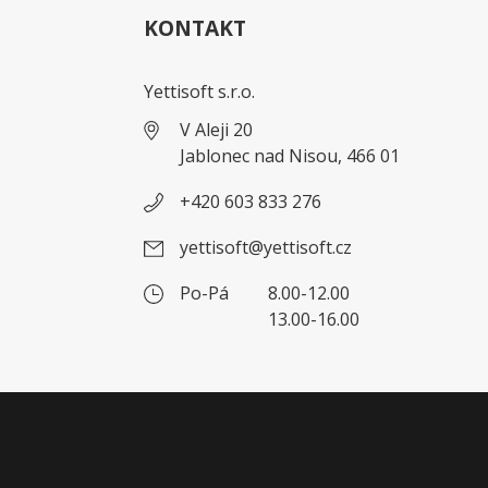
KONTAKT
Yettisoft s.r.o.
V Aleji 20
Jablonec nad Nisou, 466 01
+420 603 833 276
yettisoft@yettisoft.cz
Po-Pá
8.00-12.00
13.00-16.00